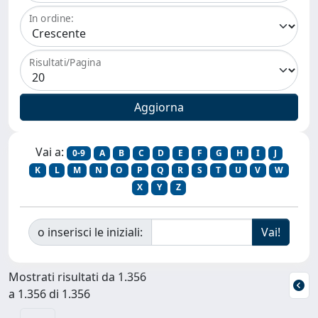
In ordine:
Risultati/Pagina
Vai a:
0-9
A
B
C
D
E
F
G
H
I
J
K
L
M
N
O
P
Q
R
S
T
U
V
W
X
Y
Z
o inserisci le iniziali:
Mostrati risultati da 1.356
a 1.356 di 1.356