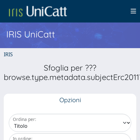
IRIS UniCatt
IRIS
Sfoglia per ???
browse.type.metadata.subjectErc2011
Opzioni
Ordina per:
In ordine: