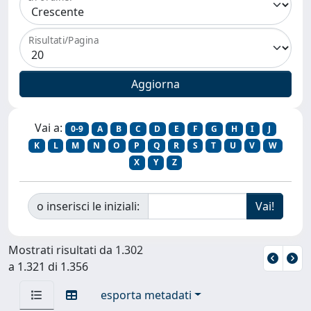
Risultati/Pagina
Vai a:
0-9
A
B
C
D
E
F
G
H
I
J
K
L
M
N
O
P
Q
R
S
T
U
V
W
X
Y
Z
o inserisci le iniziali:
Mostrati risultati da 1.302
a 1.321 di 1.356
esporta metadati