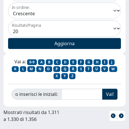
In ordine:
Risultati/Pagina
Vai a:
0-9
A
B
C
D
E
F
G
H
I
J
K
L
M
N
O
P
Q
R
S
T
U
V
W
X
Y
Z
o inserisci le iniziali:
Mostrati risultati da 1.311
a 1.330 di 1.356