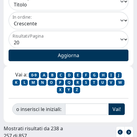
In ordine:
Risultati/Pagina
Vai a:
0-9
A
B
C
D
E
F
G
H
I
J
K
L
M
N
O
P
Q
R
S
T
U
V
W
X
Y
Z
o inserisci le iniziali:
Mostrati risultati da 238 a
257 di 857