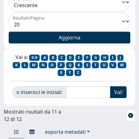
Risultati/Pagina
Vai a:
0-9
A
B
C
D
E
F
G
H
I
J
K
L
M
N
O
P
Q
R
S
T
U
V
W
X
Y
Z
o inserisci le iniziali:
Mostrati risultati da 11 a
12 di 12
esporta metadati