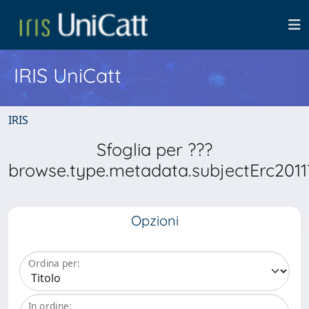
IRIS UniCatt
IRIS
Sfoglia per ???
browse.type.metadata.subjectErc2011
Opzioni
Ordina per:
In ordine: