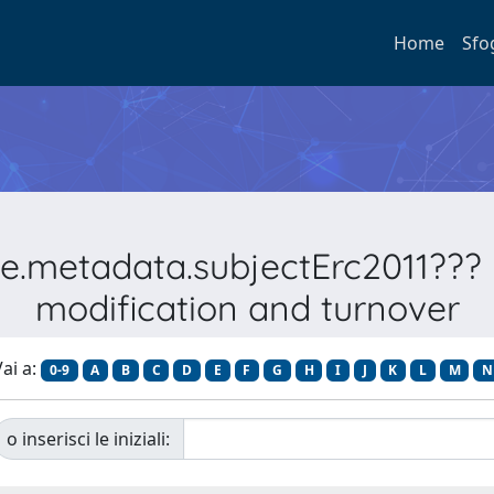
Home
Sfo
e.metadata.subjectErc2011??? 
modification and turnover
ai a:
0-9
A
B
C
D
E
F
G
H
I
J
K
L
M
N
o inserisci le iniziali: