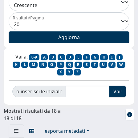
Risultati/Pagina
Vai a:
0-9
A
B
C
D
E
F
G
H
I
J
K
L
M
N
O
P
Q
R
S
T
U
V
W
X
Y
Z
o inserisci le iniziali:
Mostrati risultati da 18 a
18 di 18
esporta metadati