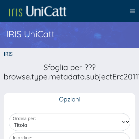
IRIS UniCatt
IRIS
Sfoglia per ???
browse.type.metadata.subjectErc2011
Opzioni
Ordina per:
In ordine: