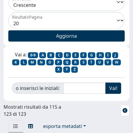
Risultati/Pagina
Vai a:
0-9
A
B
C
D
E
F
G
H
I
J
K
L
M
N
O
P
Q
R
S
T
U
V
W
X
Y
Z
o inserisci le iniziali:
Mostrati risultati da 115 a
123 di 123
esporta metadati