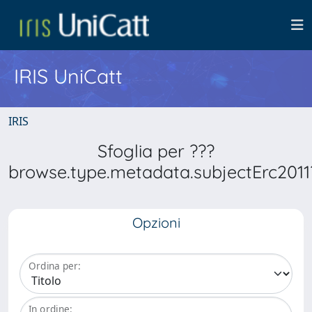
IRIS UniCatt
IRIS
Sfoglia per ???
browse.type.metadata.subjectErc2011
Opzioni
Ordina per:
In ordine: