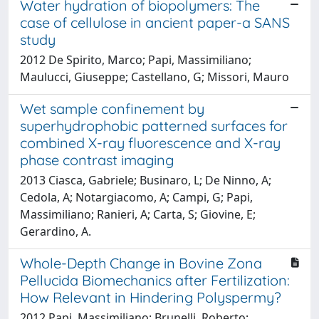
Water hydration of biopolymers: The
case of cellulose in ancient paper-a SANS
study
2012 De Spirito, Marco; Papi, Massimiliano;
Maulucci, Giuseppe; Castellano, G; Missori, Mauro
Wet sample confinement by
superhydrophobic patterned surfaces for
combined X-ray fluorescence and X-ray
phase contrast imaging
2013 Ciasca, Gabriele; Businaro, L; De Ninno, A;
Cedola, A; Notargiacomo, A; Campi, G; Papi,
Massimiliano; Ranieri, A; Carta, S; Giovine, E;
Gerardino, A.
Whole-Depth Change in Bovine Zona
Pellucida Biomechanics after Fertilization:
How Relevant in Hindering Polyspermy?
2012 Papi, Massimiliano; Brunelli, Roberto;