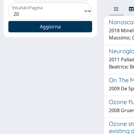
Risultati/Pagina
Nanoscal
2018 Minell
Massimo; Gi
Neuroglob
2011 Pallad
Beatrice; B
On The M
2009 De Sp
Ozone fl
2008 Gruen
Ozone str
existing 