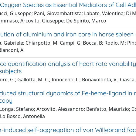
 Oxygen Species as Essential Mediators of Cell A
ci, Giuseppe; Pani, Giovambattista; Labate, Valentina; Di Me
Tommaso; Arcovito, Giuseppe; De Spirito, Marco
ution of aluminium and iron core in horse spleen 
, Gabriele; Chiarpotto, M; Campi, G; Bocca, B; Rodio, M; Pino, 
Bianconi, A.
e quantification analysis of heart rate variabilit
subjects
e, G.; Gallotta, M. C.; Innocenti, L.; Bonavolonta, V.; Ciasca, G
duced structural dynamics of Fe-heme-ligand in
copy
 Longa, Stefano; Arcovito, Alessandro; Benfatto, Maurizio; 
 Lo Bosco, Antonella
n-induced self-aggregation of von Willebrand fac