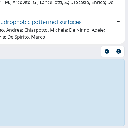
M.; Arcovito, G.; Lancellotti, S.; Di Stasio, Enrico; De
hydrophobic patterned surfaces
mo, Andrea; Chiarpotto, Michela; De Ninno, Adele;
ria; De Spirito, Marco