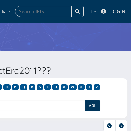
glia
IT
LOGIN
ectErc2011???
O
P
Q
R
S
T
U
V
W
X
Y
Z