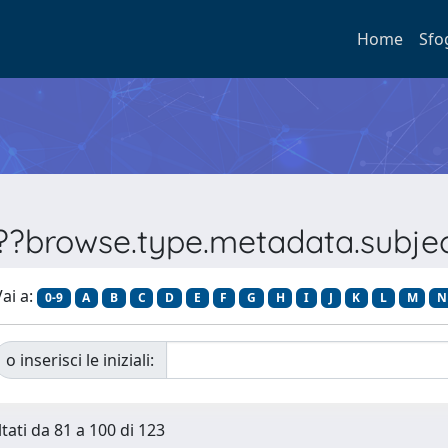
Home
Sfo
???browse.type.metadata.subj
ai a:
0-9
A
B
C
D
E
F
G
H
I
J
K
L
M
N
o inserisci le iniziali:
ltati da 81 a 100 di 123