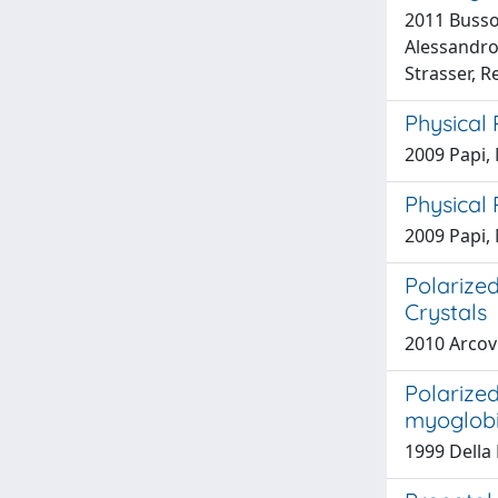
2011 Bussot
Alessandro;
Strasser, R
Physical 
2009 Papi, 
Physical 
2009 Papi, 
Polarize
Crystals
2010 Arcovi
Polarize
myoglob
1999 Della 