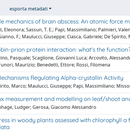
esporta metadati
e mechanics of brain abscess: An atomic force m
i, Eleonora; Sassun, T. E.; Papi, Massimiliano; Palmieri, Vale
anno, F.; Maulucci, Giuseppe; Ciasca, Gabriele; De Spirito,
in-prion protein interaction: what's the function
ino, Pasquale; Scaglione, Giovanni Luca; Arcovito, Alessandr
runori, Maurizio; Benedetti, Ettore; Rossi, Filomena
echanisms Regulating Alpha-crystallin Activity
irito, Marco; Maulucci, Giuseppe; Papi, Massimiliano; Misso
ux measurement and modelling on leaf/shoot and
hage, Ludger; Gerosa, Giacomo Alessandro
ess in woody plants assessed with chlorophyll a f
data