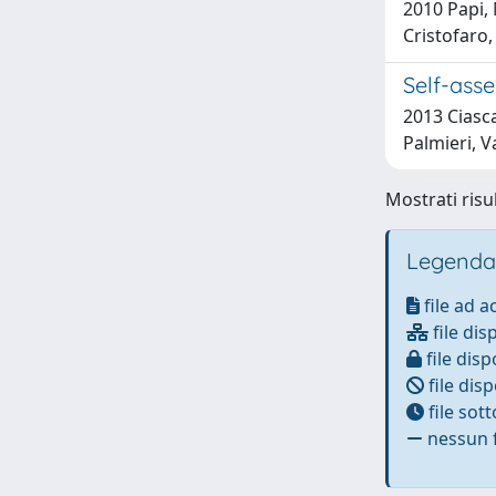
2010 Papi, 
Cristofaro
Self-ass
2013 Ciasca
Palmieri, V
Mostrati risu
Legenda
file ad 
file dis
file disp
file disp
file sot
nessun f