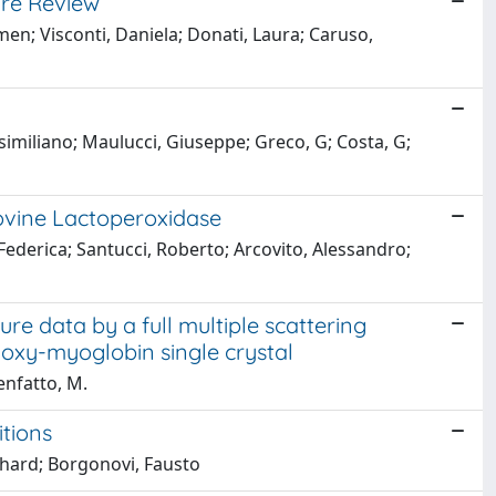
ure Review
men; Visconti, Daniela; Donati, Laura; Caruso,
ssimiliano; Maulucci, Giuseppe; Greco, G; Costa, G;
ovine Lactoperoxidase
 Federica; Santucci, Roberto; Arcovito, Alessandro;
re data by a full multiple scattering
xy-myoglobin single crystal
enfatto, M.
tions
chard; Borgonovi, Fausto