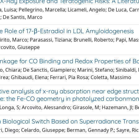
 X-Ray Exposure and Teratogenic Risks: A Literat
, Luisa; Pellegrino, Marcella; Licameli, Angelo; De Luca, Car
; De Santis, Marco
e Role of 17-β-Estradiol in LDL Amyloidogenesis
rito, Marco; Parasassi, Tiziana; Brunelli, Roberto; Papi, Ma
Arcovito, Giuseppe
inkage for CO Binding and Redox Properties of B
o, Chiara; De Sanctis, Giampiero; Marini, Stefano; Sinibaldi,
ndrea; Ghibaudi, Elena; Ferrari, Pia Rosa; Coletta, Massimo
ive analysis of x-ray absorption near edge structu
e: the Fe-CO geometry in photolyzed carbonmono
Longa, S; Arcovito, Alessandro; Girasole, M; Hazemann, Jl; B
Biological Switch Based on Superradiance Transi
ri, Diego; Celardo, Giuseppe; Berman, Gennady P.; Sayre, Ri