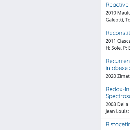
Reactive
2010 Mauluc
Galeotti, 
Reconstit
2011 Ciasca
H; Sole, P; 
Recurrenc
in obese 
2020 Zimator
Redox-in
Spectros
2003 Della
Jean Louis;
Ristoceti