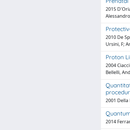
Prenatal
2015 D'Oria
Alessandro
Protectiv
2010 De Spi
Ursini, F; 
Proton L
2004 Ciacci
Bellelli, A
Quantitat
procedur
2001 Della 
Quantum 
2014 Ferra