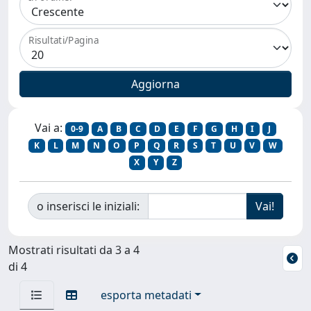
Risultati/Pagina
Vai a:
0-9
A
B
C
D
E
F
G
H
I
J
K
L
M
N
O
P
Q
R
S
T
U
V
W
X
Y
Z
o inserisci le iniziali:
Mostrati risultati da 3 a 4
di 4
esporta metadati