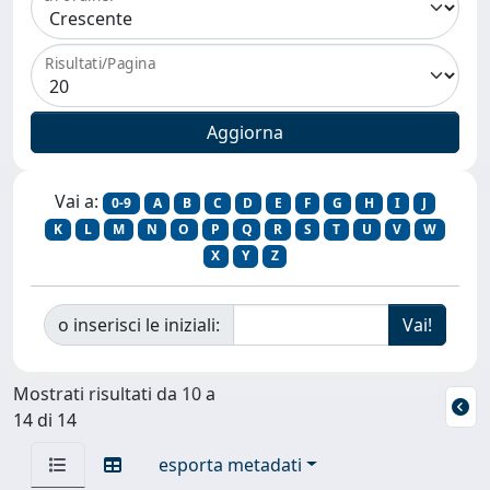
Risultati/Pagina
Vai a:
0-9
A
B
C
D
E
F
G
H
I
J
K
L
M
N
O
P
Q
R
S
T
U
V
W
X
Y
Z
o inserisci le iniziali:
Mostrati risultati da 10 a
14 di 14
esporta metadati