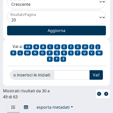
Risultati/Pagina
Vai a:
0-9
A
B
C
D
E
F
G
H
I
J
K
L
M
N
O
P
Q
R
S
T
U
V
W
X
Y
Z
o inserisci le iniziali:
Mostrati risultati da 30 a
49 di 63
esporta metadati