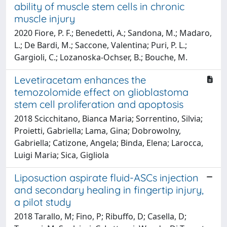
ability of muscle stem cells in chronic
muscle injury
2020 Fiore, P. F.; Benedetti, A.; Sandona, M.; Madaro,
L.; De Bardi, M.; Saccone, Valentina; Puri, P. L.;
Gargioli, C.; Lozanoska-Ochser, B.; Bouche, M.
Levetiracetam enhances the
temozolomide effect on glioblastoma
stem cell proliferation and apoptosis
2018 Scicchitano, Bianca Maria; Sorrentino, Silvia;
Proietti, Gabriella; Lama, Gina; Dobrowolny,
Gabriella; Catizone, Angela; Binda, Elena; Larocca,
Luigi Maria; Sica, Gigliola
Liposuction aspirate fluid-ASCs injection
and secondary healing in fingertip injury,
a pilot study
2018 Tarallo, M; Fino, P; Ribuffo, D; Casella, D;