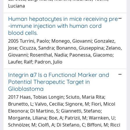
Luciana
Human hepatocytes in mice receiving pre
-immune injection with human cord
blood cells.
2005 Turrini, Paolo; Monego, Giovanni; Gonzalez,
Jose; Cicuzza, Sandra; Bonanno, Giuseppina; Zelano,
Giovanni; Rosenthal, Nadia; Paonessa, Giacomo;
Laufer, Ralf; Padron, Julio
Integrin α7 Is a Functional Marker and
Potential Therapeutic Target in
Glioblastoma
2017 Haas, Tobias Longin; Sciuto, Maria Rita;
Brunetto, L; Valvo, Cecilia; Signore, M; Fiori, Micol
Eleonora; Di Martino, S; Giannetti, Stefano;
Morgante, Liliana; Boe, A; Patrizii, M; Warnken, U;
Schnölzer, M; Ciolfi, A; Di Stefano, C; Biffoni, M; Ricci