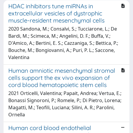
HDAC inhibitors tune miRNAs in
extracellular vesicles of dystrophic
muscle-resident mesenchymal cells
2020 Sandona, M.; Consalvi, S.; Tucciarone, L.; De
Bardi, M.; Scimeca, M.; Angelini, D. F.; Buffa, V.;
D'Amico, A.; Bertini, E. S.; Cazzaniga, S.; Bettica, P.;
Bouche, M.; Bongiovanni, A.; Puri, P. L.; Saccone,
Valentina
Human amniotic mesenchymal stromal
cells support the ex vivo expansion of
cord blood hematopoietic stem cells
2021 Orticelli, Valentina; Papait, Andrea; Vertua, E.;
Bonassi Signoroni, P.; Romele, P.; Di Pietro, Lorena;
Magatti, M.; Teofili, Luciana; Silini, A. R.; Parolini,
Ornella
Human cord blood endothelial