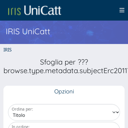
IRIS UniCatt
IRIS
Sfoglia per ???
browse.type.metadata.subjectErc2011
Opzioni
Ordina per:
In ordine: