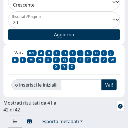
Risultati/Pagina
Vai a:
0-9
A
B
C
D
E
F
G
H
I
J
K
L
M
N
O
P
Q
R
S
T
U
V
W
X
Y
Z
o inserisci le iniziali:
Mostrati risultati da 41 a
42 di 42
esporta metadati