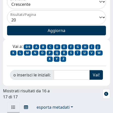
Risultati/Pagina
Vai a:
0-9
A
B
C
D
E
F
G
H
I
J
K
L
M
N
O
P
Q
R
S
T
U
V
W
X
Y
Z
o inserisci le iniziali:
Mostrati risultati da 16 a
17 di 17
esporta metadati