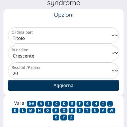
syndrome
Opzioni
Ordina per:
In ordine:
Risultati/Pagina
Vai a:
0-9
A
B
C
D
E
F
G
H
I
J
K
L
M
N
O
P
Q
R
S
T
U
V
W
X
Y
Z