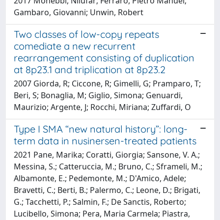
2017 Mohebbi, Nilufar; Ferraro, Pietro Manuel;
Gambaro, Giovanni; Unwin, Robert
Two classes of low-copy repeats
comediate a new recurrent
rearrangement consisting of duplication
at 8p23.1 and triplication at 8p23.2
2007 Giorda, R; Ciccone, R; Gimelli, G; Pramparo, T;
Beri, S; Bonaglia, M; Giglio, Simona; Genuardi,
Maurizio; Argente, J; Rocchi, Miriana; Zuffardi, O
Type I SMA “new natural history”: long-
term data in nusinersen-treated patients
2021 Pane, Marika; Coratti, Giorgia; Sansone, V. A.;
Messina, S.; Catteruccia, M.; Bruno, C.; Sframeli, M.;
Albamonte, E.; Pedemonte, M.; D'Amico, Adele;
Bravetti, C.; Berti, B.; Palermo, C.; Leone, D.; Brigati,
G.; Tacchetti, P.; Salmin, F.; De Sanctis, Roberto;
Lucibello, Simona; Pera, Maria Carmela; Piastra,