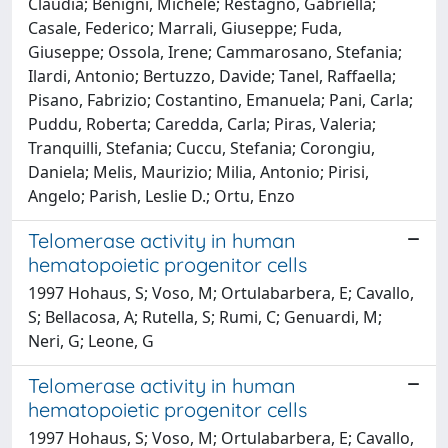
Claudia; Benigni, Michele; Restagno, Gabriella;
Casale, Federico; Marrali, Giuseppe; Fuda,
Giuseppe; Ossola, Irene; Cammarosano, Stefania;
Ilardi, Antonio; Bertuzzo, Davide; Tanel, Raffaella;
Pisano, Fabrizio; Costantino, Emanuela; Pani, Carla;
Puddu, Roberta; Caredda, Carla; Piras, Valeria;
Tranquilli, Stefania; Cuccu, Stefania; Corongiu,
Daniela; Melis, Maurizio; Milia, Antonio; Pirisi,
Angelo; Parish, Leslie D.; Ortu, Enzo
Telomerase activity in human
hematopoietic progenitor cells
1997 Hohaus, S; Voso, M; Ortulabarbera, E; Cavallo,
S; Bellacosa, A; Rutella, S; Rumi, C; Genuardi, M;
Neri, G; Leone, G
Telomerase activity in human
hematopoietic progenitor cells
1997 Hohaus, S; Voso, M; Ortulabarbera, E; Cavallo,