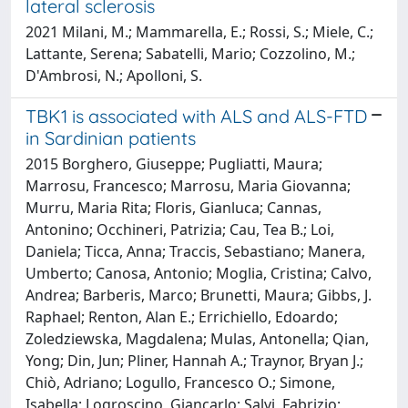
lateral sclerosis
2021 Milani, M.; Mammarella, E.; Rossi, S.; Miele, C.;
Lattante, Serena; Sabatelli, Mario; Cozzolino, M.;
D'Ambrosi, N.; Apolloni, S.
TBK1 is associated with ALS and ALS-FTD
in Sardinian patients
2015 Borghero, Giuseppe; Pugliatti, Maura;
Marrosu, Francesco; Marrosu, Maria Giovanna;
Murru, Maria Rita; Floris, Gianluca; Cannas,
Antonino; Occhineri, Patrizia; Cau, Tea B.; Loi,
Daniela; Ticca, Anna; Traccis, Sebastiano; Manera,
Umberto; Canosa, Antonio; Moglia, Cristina; Calvo,
Andrea; Barberis, Marco; Brunetti, Maura; Gibbs, J.
Raphael; Renton, Alan E.; Errichiello, Edoardo;
Zoledziewska, Magdalena; Mulas, Antonella; Qian,
Yong; Din, Jun; Pliner, Hannah A.; Traynor, Bryan J.;
Chiò, Adriano; Logullo, Francesco O.; Simone,
Isabella; Logroscino, Giancarlo; Salvi, Fabrizio;