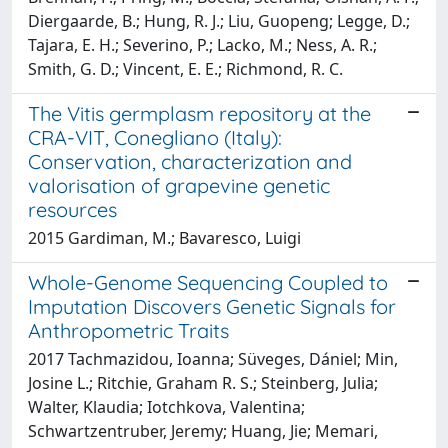
Diergaarde, B.; Hung, R. J.; Liu, Guopeng; Legge, D.;
Tajara, E. H.; Severino, P.; Lacko, M.; Ness, A. R.;
Smith, G. D.; Vincent, E. E.; Richmond, R. C.
The Vitis germplasm repository at the
CRA-VIT, Conegliano (Italy):
Conservation, characterization and
valorisation of grapevine genetic
resources
2015 Gardiman, M.; Bavaresco, Luigi
Whole-Genome Sequencing Coupled to
Imputation Discovers Genetic Signals for
Anthropometric Traits
2017 Tachmazidou, Ioanna; Süveges, Dániel; Min,
Josine L.; Ritchie, Graham R. S.; Steinberg, Julia;
Walter, Klaudia; Iotchkova, Valentina;
Schwartzentruber, Jeremy; Huang, Jie; Memari,