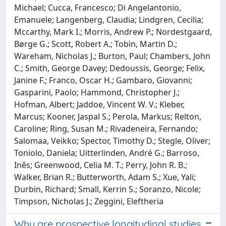
Michael; Cucca, Francesco; Di Angelantonio,
Emanuele; Langenberg, Claudia; Lindgren, Cecilia;
Mccarthy, Mark I.; Morris, Andrew P.; Nordestgaard,
Børge G.; Scott, Robert A.; Tobin, Martin D.;
Wareham, Nicholas J.; Burton, Paul; Chambers, John
C.; Smith, George Davey; Dedoussis, George; Felix,
Janine F.; Franco, Oscar H.; Gambaro, Giovanni;
Gasparini, Paolo; Hammond, Christopher J.;
Hofman, Albert; Jaddoe, Vincent W. V.; Kleber,
Marcus; Kooner, Jaspal S.; Perola, Markus; Relton,
Caroline; Ring, Susan M.; Rivadeneira, Fernando;
Salomaa, Veikko; Spector, Timothy D.; Stegle, Oliver;
Toniolo, Daniela; Uitterlinden, André G.; Barroso,
Inês; Greenwood, Celia M. T.; Perry, John R. B.;
Walker, Brian R.; Butterworth, Adam S.; Xue, Yali;
Durbin, Richard; Small, Kerrin S.; Soranzo, Nicole;
Timpson, Nicholas J.; Zeggini, Eleftheria
Why are prospective longitudinal studies