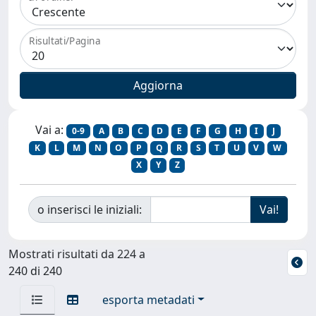
Risultati/Pagina
Vai a:
0-9
A
B
C
D
E
F
G
H
I
J
K
L
M
N
O
P
Q
R
S
T
U
V
W
X
Y
Z
o inserisci le iniziali:
Mostrati risultati da 224 a
240 di 240
esporta metadati