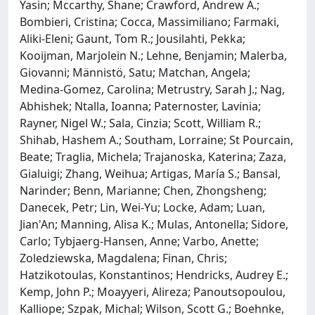
Yasin; Mccarthy, Shane; Crawford, Andrew A.;
Bombieri, Cristina; Cocca, Massimiliano; Farmaki,
Aliki-Eleni; Gaunt, Tom R.; Jousilahti, Pekka;
Kooijman, Marjolein N.; Lehne, Benjamin; Malerba,
Giovanni; Männistö, Satu; Matchan, Angela;
Medina-Gomez, Carolina; Metrustry, Sarah J.; Nag,
Abhishek; Ntalla, Ioanna; Paternoster, Lavinia;
Rayner, Nigel W.; Sala, Cinzia; Scott, William R.;
Shihab, Hashem A.; Southam, Lorraine; St Pourcain,
Beate; Traglia, Michela; Trajanoska, Katerina; Zaza,
Gialuigi; Zhang, Weihua; Artigas, María S.; Bansal,
Narinder; Benn, Marianne; Chen, Zhongsheng;
Danecek, Petr; Lin, Wei-Yu; Locke, Adam; Luan,
Jian'An; Manning, Alisa K.; Mulas, Antonella; Sidore,
Carlo; Tybjaerg-Hansen, Anne; Varbo, Anette;
Zoledziewska, Magdalena; Finan, Chris;
Hatzikotoulas, Konstantinos; Hendricks, Audrey E.;
Kemp, John P.; Moayyeri, Alireza; Panoutsopoulou,
Kalliope; Szpak, Michal; Wilson, Scott G.; Boehnke,