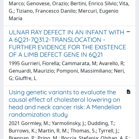
Marco; Genovese, Orazio; Bertini, Enrico Silvio; Vita,
G.; Tiziano, Francesco Danilo; Mercuri, Eugenio
Maria
ULNAR RAY DEFECT IN AN INFANT WITH
A 6Q21-7Q31.2-TRANSLOCATION -
FURTHER EVIDENCE FOR THE EXISTENCE
OF A LIMB DEFECT GENE IN 6Q21
1995 Gurrieri, Fiorella; Cammarata, M; Avarello, R;
Genuardi, Maurizio; Pomponi, Massimiliano; Neri,
G; Giuffre, L
Using genetic variants to evaluate the
causal effect of cholesterol lowering on
head and neck cancer risk: A Mendelian
randomization study
2021 Gormley, M.; Yarmolinsky, J.; Dudding, T.;
Burrows, K.; Martin, R. M.; Thomas, S.; Tyrrell, J.;
Brennan, P.; Pring, M.; Boccia, Stefania; Olshan, A. F.;