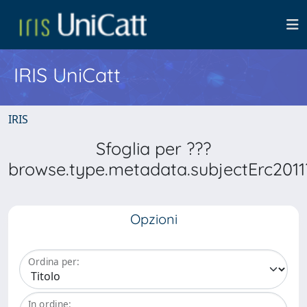
IRIS UniCatt
IRIS
Sfoglia per ???
browse.type.metadata.subjectErc2011
Opzioni
Ordina per:
In ordine: