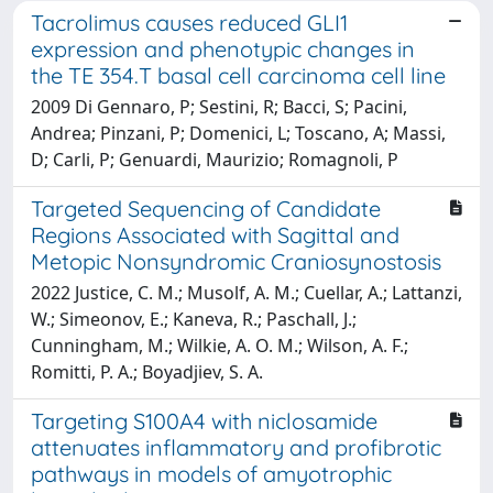
Tacrolimus causes reduced GLI1
expression and phenotypic changes in
the TE 354.T basal cell carcinoma cell line
2009 Di Gennaro, P; Sestini, R; Bacci, S; Pacini,
Andrea; Pinzani, P; Domenici, L; Toscano, A; Massi,
D; Carli, P; Genuardi, Maurizio; Romagnoli, P
Targeted Sequencing of Candidate
Regions Associated with Sagittal and
Metopic Nonsyndromic Craniosynostosis
2022 Justice, C. M.; Musolf, A. M.; Cuellar, A.; Lattanzi,
W.; Simeonov, E.; Kaneva, R.; Paschall, J.;
Cunningham, M.; Wilkie, A. O. M.; Wilson, A. F.;
Romitti, P. A.; Boyadjiev, S. A.
Targeting S100A4 with niclosamide
attenuates inflammatory and profibrotic
pathways in models of amyotrophic