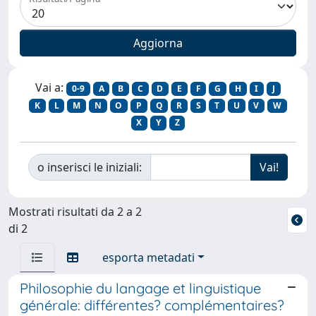
Vai a:
0-9
A
B
C
D
E
F
G
H
I
J
K
L
M
N
O
P
Q
R
S
T
U
V
W
X
Y
Z
o inserisci le iniziali:
Mostrati risultati da 2 a 2
di 2
esporta metadati
Philosophie du langage et linguistique
générale: différentes? complémentaires?