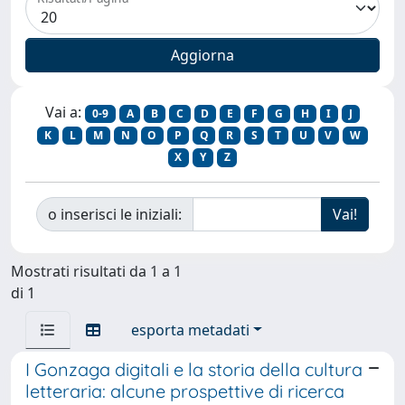
Vai a:
0-9
A
B
C
D
E
F
G
H
I
J
K
L
M
N
O
P
Q
R
S
T
U
V
W
X
Y
Z
o inserisci le iniziali:
Mostrati risultati da 1 a 1
di 1
esporta metadati
I Gonzaga digitali e la storia della cultura
letteraria: alcune prospettive di ricerca