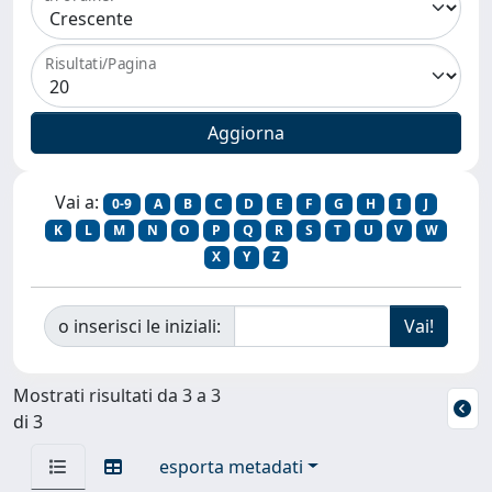
Risultati/Pagina
Vai a:
0-9
A
B
C
D
E
F
G
H
I
J
K
L
M
N
O
P
Q
R
S
T
U
V
W
X
Y
Z
o inserisci le iniziali:
Mostrati risultati da 3 a 3
di 3
esporta metadati