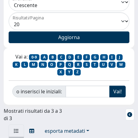
Risultati/Pagina
Vai a:
0-9
A
B
C
D
E
F
G
H
I
J
K
L
M
N
O
P
Q
R
S
T
U
V
W
X
Y
Z
o inserisci le iniziali:
Mostrati risultati da 3 a 3
di 3
esporta metadati