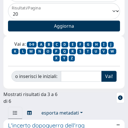
Risultati/Pagina
Vai a:
0-9
A
B
C
D
E
F
G
H
I
J
K
L
M
N
O
P
Q
R
S
T
U
V
W
X
Y
Z
o inserisci le iniziali:
Mostrati risultati da 3 a 6
di 6
esporta metadati
L'incerto dopoguerra dell'raq