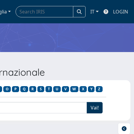
glia
IT
LOGIN
ternazionale
O
P
Q
R
S
T
U
V
W
X
Y
Z