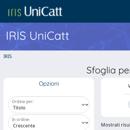
IRIS UniCatt
IRIS
Sfoglia per
Opzioni
V
Ordina per:
In ordine:
Mostrati risul