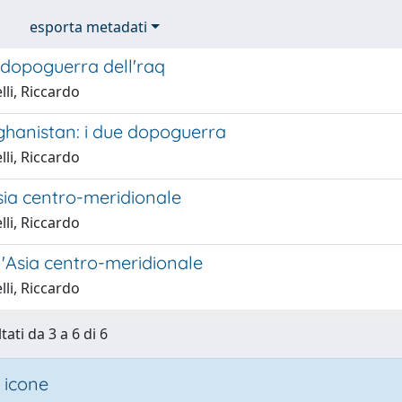
esporta metadati
 dopoguerra dell'raq
li, Riccardo
ghanistan: i due dopoguerra
li, Riccardo
Asia centro-meridionale
li, Riccardo
e l'Asia centro-meridionale
li, Riccardo
tati da 3 a 6 di 6
 icone