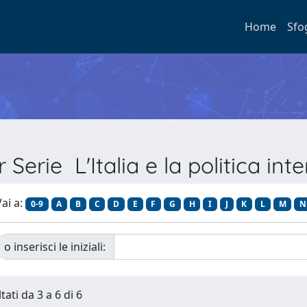
Home
Sfo
 Serie L'Italia e la politica in
ai a:
0-9
A
B
C
D
E
F
G
H
I
J
K
L
M
N
o inserisci le iniziali:
tati da 3 a 6 di 6