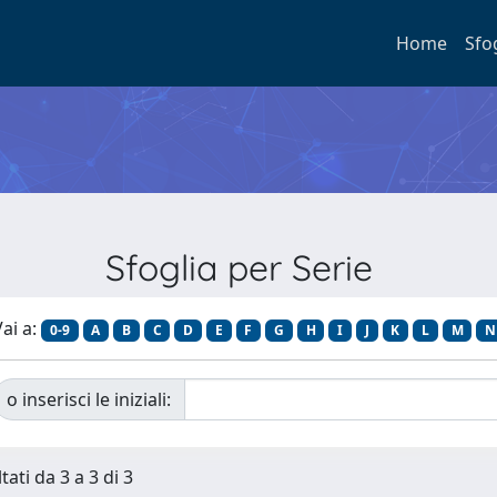
Home
Sfo
Sfoglia per Serie
ai a:
0-9
A
B
C
D
E
F
G
H
I
J
K
L
M
N
o inserisci le iniziali:
tati da 3 a 3 di 3