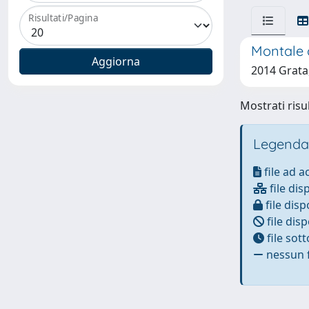
Risultati/Pagina
Montale c
2014 Grata,
Mostrati risul
Legenda
file ad 
file dis
file disp
file disp
file sot
nessun f