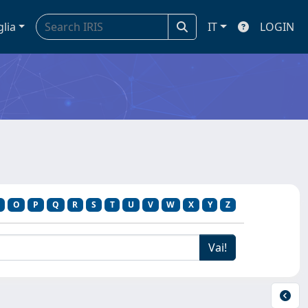
glia
IT
LOGIN
O
P
Q
R
S
T
U
V
W
X
Y
Z