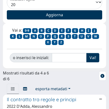
Vai a:
0-9
A
B
C
D
E
F
G
H
I
J
K
L
M
N
O
P
Q
R
S
T
U
V
W
X
Y
Z
o inserisci le iniziali:
Mostrati risultati da 4 a 6
di 6
esporta metadati
Il contratto tra regole e principi
2022 D'Adda, Alessandro