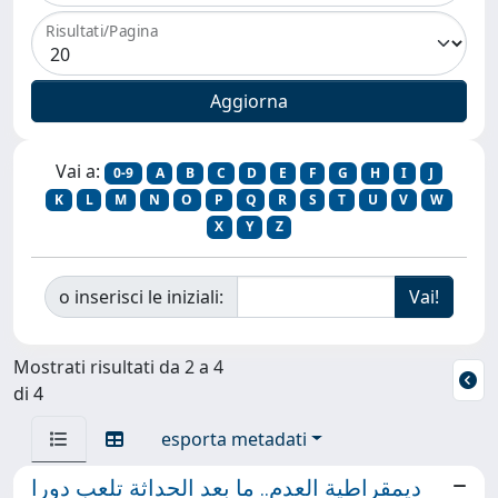
Risultati/Pagina
Vai a:
0-9
A
B
C
D
E
F
G
H
I
J
K
L
M
N
O
P
Q
R
S
T
U
V
W
X
Y
Z
o inserisci le iniziali:
Mostrati risultati da 2 a 4
di 4
esporta metadati
ديمقراطية العدم.. ما بعد الحداثة تلعب دورا