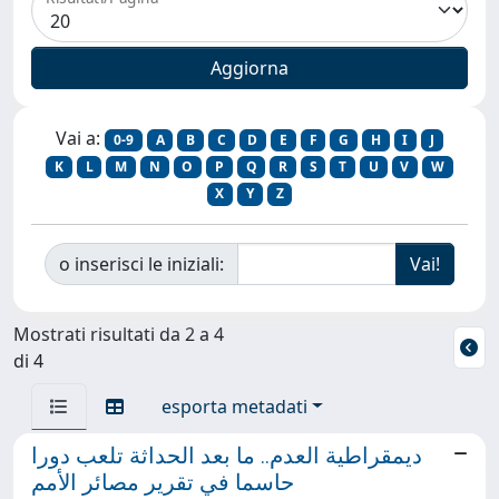
Vai a:
0-9
A
B
C
D
E
F
G
H
I
J
K
L
M
N
O
P
Q
R
S
T
U
V
W
X
Y
Z
o inserisci le iniziali:
Mostrati risultati da 2 a 4
di 4
esporta metadati
ديمقراطية العدم.. ما بعد الحداثة تلعب دورا
حاسما في تقرير مصائر الأمم