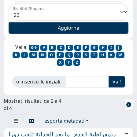
Risultati/Pagina
Vai a:
0-9
A
B
C
D
E
F
G
H
I
J
K
L
M
N
O
P
Q
R
S
T
U
V
W
X
Y
Z
o inserisci le iniziali:
Mostrati risultati da 2 a 4
di 4
esporta metadati
ديمقراطية العدم.. ما بعد الحداثة تلعب دورا