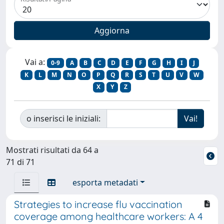
Vai a:
0-9
A
B
C
D
E
F
G
H
I
J
K
L
M
N
O
P
Q
R
S
T
U
V
W
X
Y
Z
o inserisci le iniziali:
Mostrati risultati da 64 a
71 di 71
esporta metadati
Strategies to increase flu vaccination
coverage among healthcare workers: A 4