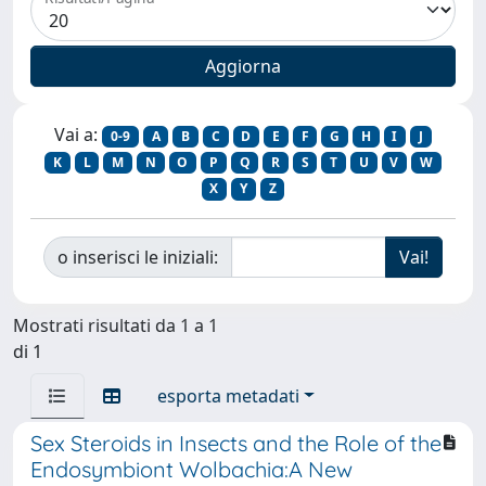
Vai a:
0-9
A
B
C
D
E
F
G
H
I
J
K
L
M
N
O
P
Q
R
S
T
U
V
W
X
Y
Z
o inserisci le iniziali:
Mostrati risultati da 1 a 1
di 1
esporta metadati
Sex Steroids in Insects and the Role of the
Endosymbiont Wolbachia:A New