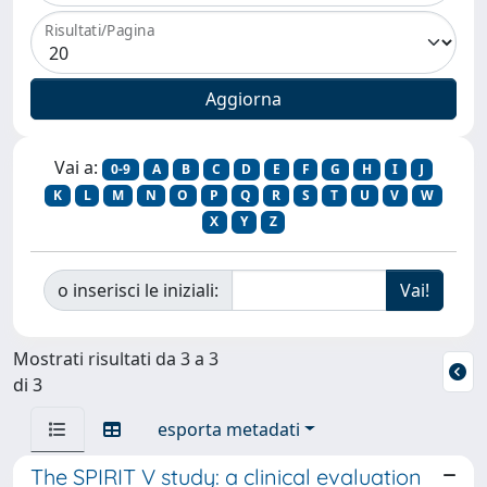
Risultati/Pagina
Vai a:
0-9
A
B
C
D
E
F
G
H
I
J
K
L
M
N
O
P
Q
R
S
T
U
V
W
X
Y
Z
o inserisci le iniziali:
Mostrati risultati da 3 a 3
di 3
esporta metadati
The SPIRIT V study: a clinical evaluation