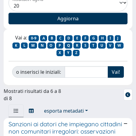
Vai a:
0-9
A
B
C
D
E
F
G
H
I
J
K
L
M
N
O
P
Q
R
S
T
U
V
W
X
Y
Z
o inserisci le iniziali:
Mostrati risultati da 6 a 8
di 8
esporta metadati
Sanzioni ai datori che impiegano cittadini
non comunitari irregolari: osservazioni