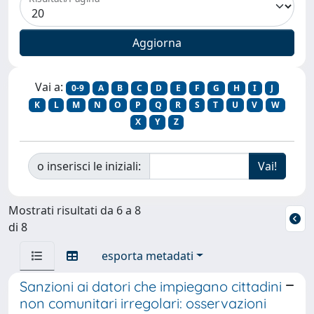
Vai a:
0-9
A
B
C
D
E
F
G
H
I
J
K
L
M
N
O
P
Q
R
S
T
U
V
W
X
Y
Z
o inserisci le iniziali:
Mostrati risultati da 6 a 8
di 8
esporta metadati
Sanzioni ai datori che impiegano cittadini
non comunitari irregolari: osservazioni