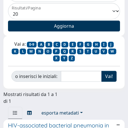
Risultati/Pagina
Vai a:
0-9
A
B
C
D
E
F
G
H
I
J
K
L
M
N
O
P
Q
R
S
T
U
V
W
X
Y
Z
o inserisci le iniziali:
Mostrati risultati da 1 a 1
di 1
esporta metadati
HIV-associated bacterial pneumonia in