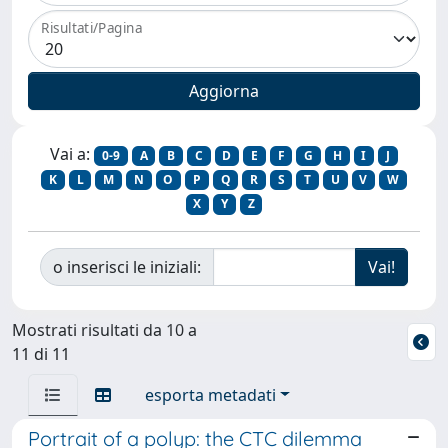
Risultati/Pagina
Vai a:
0-9
A
B
C
D
E
F
G
H
I
J
K
L
M
N
O
P
Q
R
S
T
U
V
W
X
Y
Z
o inserisci le iniziali:
Mostrati risultati da 10 a
11 di 11
esporta metadati
Portrait of a polyp: the CTC dilemma