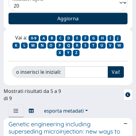
Vai a:
0-9
A
B
C
D
E
F
G
H
I
J
K
L
M
N
O
P
Q
R
S
T
U
V
W
X
Y
Z
o inserisci le iniziali:
Mostrati risultati da 5 a 9
di 9
esporta metadati
Genetic engineering including
superseding microinjection: new ways to