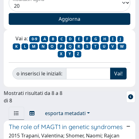
Vai a:
0-9
A
B
C
D
E
F
G
H
I
J
K
L
M
N
O
P
Q
R
S
T
U
V
W
X
Y
Z
o inserisci le iniziali:
Mostrati risultati da 8 a 8
di 8
esporta metadati
The role of MAGT1 in genetic syndromes
2015 Trapani, Valentina; Shomer, Naomi; Rajcan