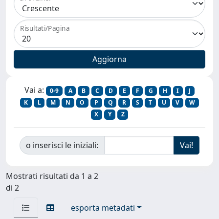
Risultati/Pagina
Vai a:
0-9
A
B
C
D
E
F
G
H
I
J
K
L
M
N
O
P
Q
R
S
T
U
V
W
X
Y
Z
o inserisci le iniziali:
Mostrati risultati da 1 a 2
di 2
esporta metadati