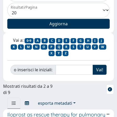
Risultati/Pagina
Vai a:
0-9
A
B
C
D
E
F
G
H
I
J
K
L
M
N
O
P
Q
R
S
T
U
V
W
X
Y
Z
o inserisci le iniziali:
Mostrati risultati da 2 a 9
di 9
esporta metadati
Iloprost as rescue therapy for pulmonary