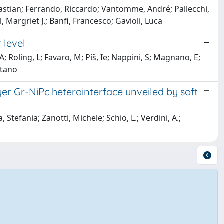
ebastian; Ferrando, Riccardo; Vantomme, André; Pallecchi,
 Margriet J.; Banfi, Francesco; Gavioli, Luca
 level
; Roling, L; Favaro, M; Píš, Ie; Nappini, S; Magnano, E;
etano
er Gr-NiPc heterointerface unveiled by soft
 Stefania; Zanotti, Michele; Schio, L.; Verdini, A.;