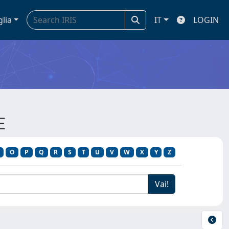
glia
IT
LOGIN
E
O
P
Q
R
S
T
U
V
W
X
Y
Z