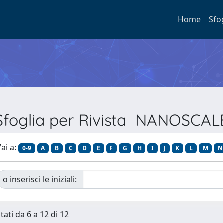
Home
Sfo
Sfoglia per Rivista NANOSCAL
ai a:
0-9
A
B
C
D
E
F
G
H
I
J
K
L
M
N
o inserisci le iniziali:
tati da 6 a 12 di 12