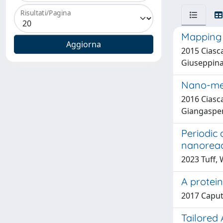
Risultati/Pagina
Mapping v
2015 Ciasca
Giuseppina;
Nano-mec
2016 Ciasca
Giangaspero
Periodic 
nanoreac
2023 Tuff, W
A protein
2017 Caputo
Tailored