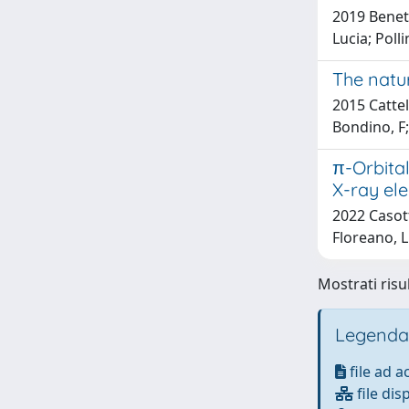
2019 Benett
Lucia; Poll
The natu
2015 Cattel
Bondino, F;
π-Orbita
X-ray el
2022 Casotto
Floreano, L
Mostrati risul
Legenda
file ad 
file dis