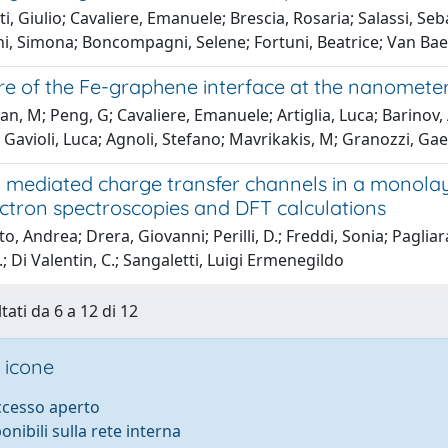
i, Giulio; Cavaliere, Emanuele; Brescia, Rosaria; Salassi, S
ini, Simona; Boncompagni, Selene; Fortuni, Beatrice; Van Bael,
re of the Fe-graphene interface at the nanometer
an, M; Peng, G; Cavaliere, Emanuele; Artiglia, Luca; Barinov, A
 Gavioli, Luca; Agnoli, Stefano; Mavrikakis, M; Granozzi, Ga
l mediated charge transfer channels in a monolay
ectron spectroscopies and DFT calculations
, Andrea; Drera, Giovanni; Perilli, D.; Freddi, Sonia; Pagliara,
.; Di Valentin, C.; Sangaletti, Luigi Ermenegildo
tati da 6 a 12 di 12
 icone
accesso aperto
ponibili sulla rete interna