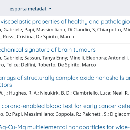
esporta metadati
iscoelastic properties of healthy and pathologica
, Gabriele; Papi, Massimiliano; Di Claudio, S; Chiarpotto, M
 Rossi, Cristina; De Spirito, Marco
hanical signature of brain tumours
, Gabriele; Sassun, Tanya Enny; Minelli, Eleonora; Antonelli
, Felice; Delfini, Roberto; De Spirito, Marco
arrays of structurally complex oxide nanoshells a
tors
. J.; Hughes, R. A.; Nieukirk, B. D.; Ciambriello, Luca; Neal, R. 
 corona-enabled blood test for early cancer dete
, D.; Papi, Massimiliano; Coppola, R.; Palchetti, S.; Digiacomo
 Ag-Cu-Mg multielemental nanoparticles for wide-