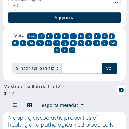
Vai a:
0-9
A
B
C
D
E
F
G
H
I
J
K
L
M
N
O
P
Q
R
S
T
U
V
W
X
Y
Z
o inserisci le iniziali:
Mostrati risultati da 6 a 12
di 12
esporta metadati
Mapping viscoelastic properties of
healthy and pathological red blood cells