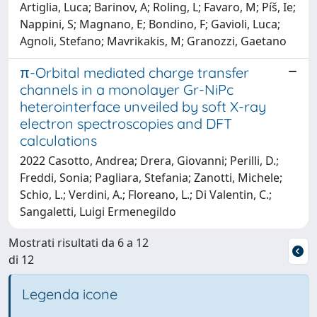
Artiglia, Luca; Barinov, A; Roling, L; Favaro, M; Píš, Ie;
Nappini, S; Magnano, E; Bondino, F; Gavioli, Luca;
Agnoli, Stefano; Mavrikakis, M; Granozzi, Gaetano
π-Orbital mediated charge transfer
channels in a monolayer Gr-NiPc
heterointerface unveiled by soft X-ray
electron spectroscopies and DFT
calculations
2022 Casotto, Andrea; Drera, Giovanni; Perilli, D.;
Freddi, Sonia; Pagliara, Stefania; Zanotti, Michele;
Schio, L.; Verdini, A.; Floreano, L.; Di Valentin, C.;
Sangaletti, Luigi Ermenegildo
Mostrati risultati da 6 a 12
di 12
Legenda icone