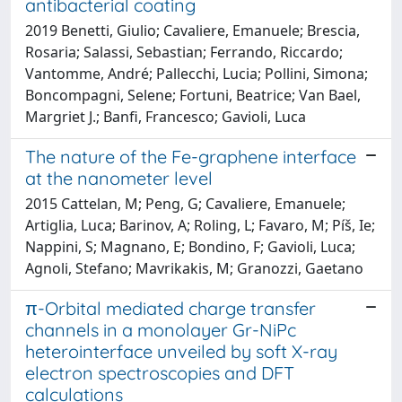
antibacterial coating
2019 Benetti, Giulio; Cavaliere, Emanuele; Brescia,
Rosaria; Salassi, Sebastian; Ferrando, Riccardo;
Vantomme, André; Pallecchi, Lucia; Pollini, Simona;
Boncompagni, Selene; Fortuni, Beatrice; Van Bael,
Margriet J.; Banfi, Francesco; Gavioli, Luca
The nature of the Fe-graphene interface
at the nanometer level
2015 Cattelan, M; Peng, G; Cavaliere, Emanuele;
Artiglia, Luca; Barinov, A; Roling, L; Favaro, M; Píš, Ie;
Nappini, S; Magnano, E; Bondino, F; Gavioli, Luca;
Agnoli, Stefano; Mavrikakis, M; Granozzi, Gaetano
π-Orbital mediated charge transfer
channels in a monolayer Gr-NiPc
heterointerface unveiled by soft X-ray
electron spectroscopies and DFT
calculations