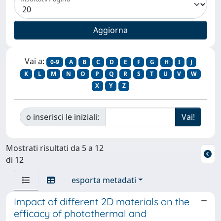
Vai a:
0-9
A
B
C
D
E
F
G
H
I
J
K
L
M
N
O
P
Q
R
S
T
U
V
W
X
Y
Z
o inserisci le iniziali:
Mostrati risultati da 5 a 12
di 12
esporta metadati
Impact of different 2D materials on the
efficacy of photothermal and