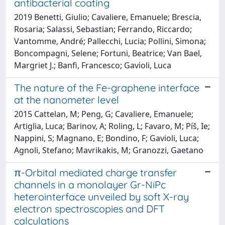
antibacterial coating
2019 Benetti, Giulio; Cavaliere, Emanuele; Brescia,
Rosaria; Salassi, Sebastian; Ferrando, Riccardo;
Vantomme, André; Pallecchi, Lucia; Pollini, Simona;
Boncompagni, Selene; Fortuni, Beatrice; Van Bael,
Margriet J.; Banfi, Francesco; Gavioli, Luca
The nature of the Fe-graphene interface
at the nanometer level
2015 Cattelan, M; Peng, G; Cavaliere, Emanuele;
Artiglia, Luca; Barinov, A; Roling, L; Favaro, M; Píš, Ie;
Nappini, S; Magnano, E; Bondino, F; Gavioli, Luca;
Agnoli, Stefano; Mavrikakis, M; Granozzi, Gaetano
π-Orbital mediated charge transfer
channels in a monolayer Gr-NiPc
heterointerface unveiled by soft X-ray
electron spectroscopies and DFT
calculations