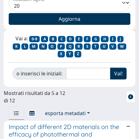
Vai a:
0-9
A
B
C
D
E
F
G
H
I
J
K
L
M
N
O
P
Q
R
S
T
U
V
W
X
Y
Z
o inserisci le iniziali:
Mostrati risultati da 5 a 12
di 12
esporta metadati
Impact of different 2D materials on the
efficacy of photothermal and