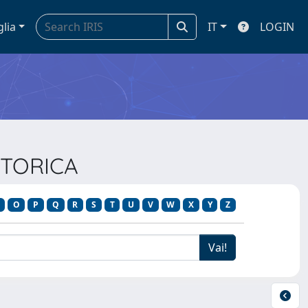
glia
IT
LOGIN
STORICA
O
P
Q
R
S
T
U
V
W
X
Y
Z