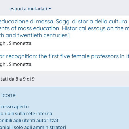
esporta metadati
educazione di massa. Saggi di storia della cultura
nts of mass education. Historical essays on the m
h and twentieth centuries]
ghi, Simonetta
for recognition: the first five female professors in 
ghi, Simonetta
tati da 8 a 9 di 9
 icone
accesso aperto
ponibili sulla rete interna
onibili agli utenti autorizzati
onibili solo agli amministratori