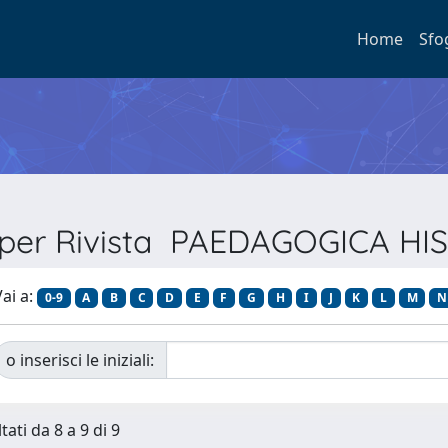
Home
Sfo
a per Rivista PAEDAGOGICA HI
ai a:
0-9
A
B
C
D
E
F
G
H
I
J
K
L
M
N
o inserisci le iniziali:
tati da 8 a 9 di 9