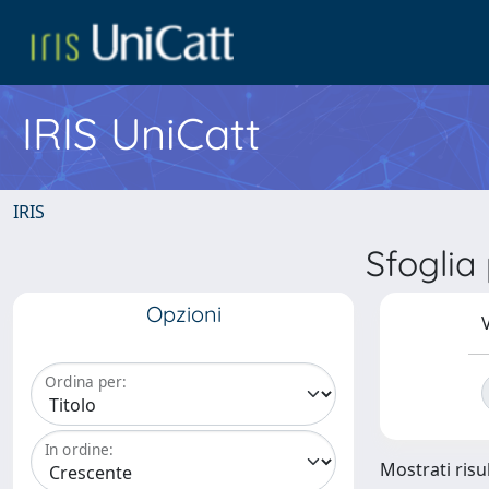
IRIS UniCatt
IRIS
Sfogli
Opzioni
V
Ordina per:
In ordine:
Mostrati risul