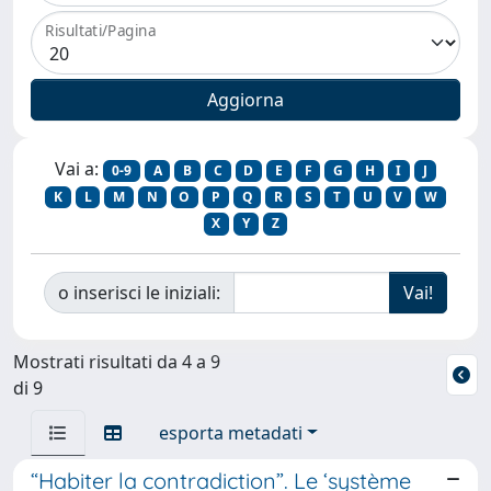
Risultati/Pagina
Vai a:
0-9
A
B
C
D
E
F
G
H
I
J
K
L
M
N
O
P
Q
R
S
T
U
V
W
X
Y
Z
o inserisci le iniziali:
Mostrati risultati da 4 a 9
di 9
esporta metadati
“Habiter la contradiction”. Le ‘système