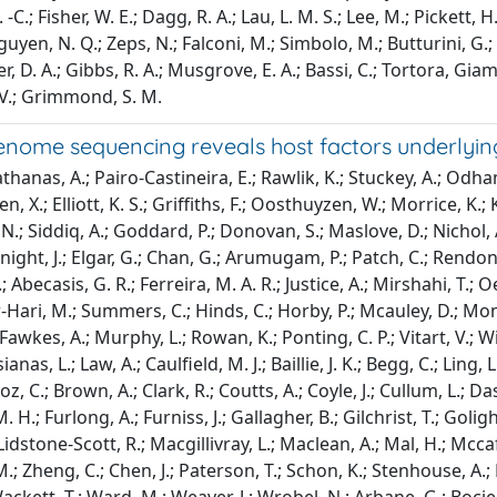
-C.; Fisher, W. E.; Dagg, R. A.; Lau, L. M. S.; Lee, M.; Pickett, H.
guyen, N. Q.; Zeps, N.; Falconi, M.; Simbolo, M.; Butturini, G.; 
er, D. A.; Gibbs, R. A.; Musgrove, E. A.; Bassi, C.; Tortora, Gi
 V.; Grimmond, S. M.
nome sequencing reveals host factors underlying
. P.; Vitart, V.; Wilson, J. F.; Yang, J.; Bretherick, A. D.; Scott, R. H.; Hendry, S. C.; Moutsianas, L.; Law, A.; Caulfield, M. J.; Baillie, J. K.; Begg, C.; Ling, L.; Millar, J.; Pereira, A. C.; Aravindan, L.; Armstrong, R.; Biggs, H.; Boz, C.; Brown, A.; Clark, R.; Coutts, A.; Coyle, J.; Cullum, L.; Das, S.; Day, N.; Donnelly, L.; Duncan, E.; Finernan, P.; Fourman, M. H.; Furlong, A.; Furniss, J.; Gallagher, B.; Gilchrist, T.; Golightly, A.; Hafezi, K.; Hamilton, D.; Hendry, R.; Law, D.; Law, R.; Law, S.; Lidstone-Scott, R.; Macgillivray, L.; Maclean, A.; Mal, H.; Mccafferty, S.; Mcmaster, E.; Meikle, J.; Moore, S. C.; Murphy, S.; Hellen, M.; Zheng, C.; Chen, J.; Paterson, T.; Schon, K.; Stenhouse, A.; Das, M.; Swets, M.; Szoor-McElhinney, H.; Taneski, F.; Turtle, L.; Wackett, T.; Ward, M.; Weaver, J.; Wrobel, N.; Arbane, G.; Bociek, A.; Campos, S.; Grau, N.; Jones, T. O.; Lim, R.; Marotti, M.; Ostermann, M.; Whitton, C.; Alldis, Z.; Astin-Chamberlain, R.; Bibi, F.; Biddle, J.; Blow, S.; Bolton, M.; Borra, C.; Bowles, R.; Burton, M.; Choudhury, Y.; Collier, D.; Cox, A.; Easthope, A.; Ebano, P.; Fotiadis, S.; Gurasashvili, J.; Halls, R.; Hartridge, P.; Kallon, D.; Kassam, J.; Lancoma-Malcolm, I.; Matharu, M.; May, P.; Mitchelmore, O.; Newman, T.; Patel, M.; Pheby, J.; Pinzuti, I.; Prime, Z.; Prysyazhna, O.; Shiel, J.; Taylor, M.; Tierney, C.; Wood, S.; Zak, A.; Zongo, O.; Bonner, S.; Hugill, K.; Jones, J.; Liggett, S.; Headlam, E.; Bandla, N.; Gellamucho, M.; Davies, M.; Thompson, C.; Abdelrazik, M.; Bakthavatsalam, D.; Elhassan, M.; Ganesan, A.; Haldeos, A.; Moreno-Cuesta, J.; Purohit, D.; Vincent, R.; Xavier, K.; Kumar, R.; Frater, Alessia; Saleem, M.; Carter, D.; Jenkins, S.; Lamond, Z.; Wall, A.; Fernandez-Roman, J.; Hamilton, D. O.; Johnson, E.; Johnston, B.; Martinez Guzman, Maria Loreto; Mulla, S.; Shaw, D.; Waite, A. A. C.; Waugh, V.; Welters, I. D.; Williams, K.; Cavazza, A.; Cockrell, M.; Corcoran, E.; Depante, M.; Finney, C.; Jerome, E.; Mcphail, M.; Nayak, M.; Noble, H.; O'Reilly, K.; Pappa, E.; Saha, R.; Saha, S.; Smith, Jenovia Amisti; Knighton, A.; Antcliffe, D.; Banach, D.; Brett, S.; Coghlan, P.; Fernandez, Z.; Gordon, A.; Rojo, R.; Arias, S. S.; Templeton, M.; Meredith, M.; Morris, L.; Ryan, L.; Clark, A.; Sampson, J.; Peters, C.; Dent, M.; Langley, M.; Ashraf, Sana; Wei, S.; Andrew, A.; Bashyal, A.; Davidson, N.; Hutton, P.; Mckechnie, S.; Wilson, J.; Baptista, D.; Crowe, R.; Fernandes, R.; Herdman-Grant, R.; Joseph, A.; O'Connor, D.; Allen, M.; Loveridge, A.; Mckenley, I.; Morino, E.; Naranjo, A.; Simms, R.; Sollesta, K.; Swain, A.; Venkatesh, H.; Khera, J.; Fox, J.; Andrew, G.; Barclay, L.; Callaghan, M.; Campbell, R.; Clark, S.; Hope, D.; Marshall, L.; Mcculloch, C.; Briton, K.; Singleton, J.; Birch, S.; Brimfield, L.; Daly, Z.; Pogson, D.; Rose, S.; Nown, A.; Battle, C.; Brinkworth, E.; Harford, R.; Murphy, C.; Newey, L.; Rees, T.; Williams, M.; Arnold, S.; Polgarova, P.; Stroud, K.; Meaney, E.; Jones, M.; Ng, A.; Agrawal, S.; Pathan, N.; White, D.; Daubney, E.; Elston, K.; Grauslyte, L.; Hussain, M.; Phull, M.; Pogreban, T.; Rosaroso, L.; Salciute, E.; Franke, G.; Wong, J.; George, A.; de Gordoa, L. O. -R.; Peasgood, E.; Phillips, C.; Bates, M.; Dasgin, J.; Gill, J.; Nilsson, A.; Scriven, J.; Collins, A.; Khaliq, W.; Gude, E. T.; Delgado, C. C.; Dawson, D.; Ding, L.; Durrant, G.; Ezeobu, O.; Farnell-Ward, S.; Harrison, A.; Kanu, R.; Leaver, S.; Maccacari, E.; Manna, S.; Saluzzio, R. P.; Queiroz, J.; Samakomva, T.; Sicat, C.; Texeira, J.; Da Gloria, E. F.; Lisboa, A.; Rawlins, J.; Mathew, J.; Kinch, A.; Hurt, W. J.; Shah, N.; Clark, V.; Thanasi, M.; Yun, N.; Patel, K.; Bennett, S.; Goodwin, E.; Jackson, M.; Kent, A.; Tibke, C.; Woodyatt, W.; Zaki, A.; Abraheem, A.; Bamford, P.; Cawley, K.; Dunmore, C.; Faulkner, M.; Girach, R.; Jeffrey, H.; Jones, R.; London, E.; Nagra, I.; Nasir, F.; Sainsbury, H.; Smedley, C.; Patel, T.; Smith, M.; Chukkambotla, S.; Kazi, A.; Hartley, J.; Dykes, J.; Hijazi, M.; Keith, S.; Khan, M.; Ryan-Smith, J.; Springle, P.; Thomas, J.; Truman, N.; Saad, S.; Coleman, D.; Fine, C.; Matt, R.; Gay, B.; Dalziel, J.; Ali, S.; Goodchild, D.; Harling, R.; Bhatterjee, R.; Goddard, W.; Davison, C.; Duberly, S.; Hargreaves, J.; Bolton, R.; Davey, M.; Golden, D.; Seaman, R.; Cherian, S.; Cutler, S.; Heron, A. E.; Roynon-Reed, A.; Szakmany, T.; Williams, G.; Richards, O.; Cheema, Y.; Brooke, H.; Buckley, S.; Suarez, J. C.; Charlesworth, R.; Hansson, K.; Norris, J.; Poole, A.; Rose, A.; Sandhu, R.; Sloan, B.; Smithson, E.; Thirumaran, M.; Wagstaff, V.; Metcalfe, A.; Brunton, M.; Caterson, J.; Coles, H.; Frise, M.; Rai, S. G.; Jacques, N.; Keating, L.; Tilney, E.; Bartley, S.; Bhuie, P