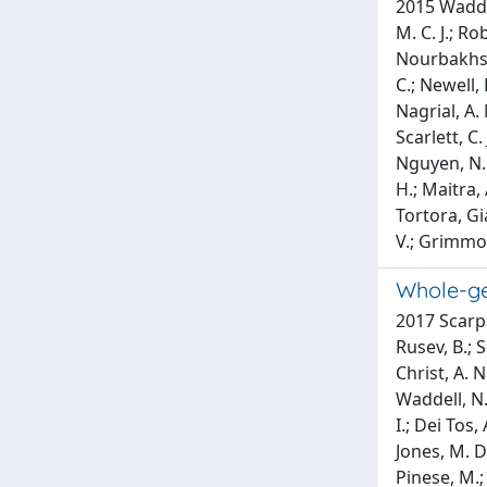
2015 Waddell
M. C. J.; Ro
Nourbakhsh,
C.; Newell, 
Nagrial, A. 
Scarlett, C.
Nguyen, N. Q
H.; Maitra, 
Tortora, Gia
V.; Grimmo
Whole-ge
2017 Scarpa,
Rusev, B.; S
Christ, A. N
Waddell, N.;
I.; Dei Tos, 
Jones, M. D.
Pinese, M.; 