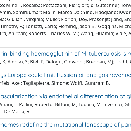
se; Minelli, Rosalba; Pettazzoni, Piergiorgio; Gutschner, Tony
; Amin, Samirkumar; Molin, Marco Dal; Ying, Haoqiang; Kwong
a; Giuliani, Virginia; Muller, Florian; Dey, Prasenjit; Jiang, S
Timothy P.; Toniatti, Carlo; Fleming, Jason B.; Goggins, Mi
ra, Anirban; Roberts, Charles W. M.; Wang, Huamin; Viale, An
in-binding haemagglutinin of M. tuberculosis is 
 K; Alonso, S; Biet, F; Delogu, Giovanni; Brennan, Mj; Locht,
ys Europe could limit Russian oil and gas revenu
els, Axel; Tagliapietra, Simone; Wolff, Guntram B.
scularization via endothelial differentiation of g
itiani, L; Pallini, Roberto; Biffoni, M; Todaro, M; Invernici, Glo
; De Maria, R.
nomes redefine the mutational landscape of pan