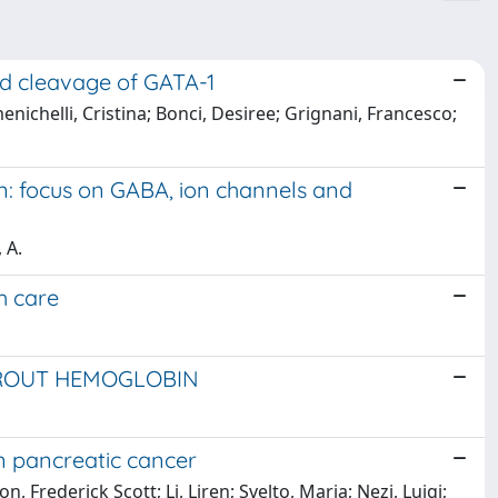
ed cleavage of GATA-1
chelli, Cristina; Bonci, Desiree; Grignani, Francesco;
on: focus on GABA, ion channels and
 A.
h care
TROUT HEMOGLOBIN
n pancreatic cancer
Frederick Scott; Li, Liren; Svelto, Maria; Nezi, Luigi;