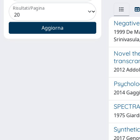
Risultati/Pagina
Negative
1999 De Ma
Srinivasula
Novel the
transcran
2012 Addolo
Psycholo
2014 Gaggi
SPECTRA
1975 Giardi
Synthetic
2017 Genove