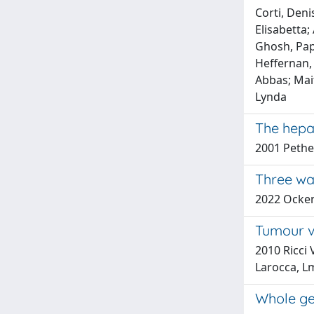
Corti, Deni
Elisabetta
Ghosh, Papi
Heffernan, 
Abbas; Mait
Lynda
The hepar
2001 Pethe,
Three wa
2022 Ockenf
Tumour va
2010 Ricci V
Larocca, Lm
Whole ge