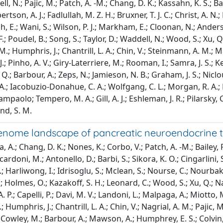
, N.; Pajic, M.; Patch, A. -M.; Chang, D. K.; Kassahn, K. S.; Bail
bertson, A. J.; Fadlullah, M. Z. H.; Bruxner, T. J. C.; Christ, A. N
 E.; Wani, S.; Wilson, P. J.; Markham, E.; Cloonan, N.; Anderson
F.; Poudel, B.; Song, S.; Taylor, D.; Waddell, N.; Wood, S.; Xu, Q.
M.; Humphris, J.; Chantrill, L. A.; Chin, V.; Steinmann, A. M.; 
 J.; Pinho, A. V.; Giry-Laterriere, M.; Rooman, I.; Samra, J. S.; Ken
.; Barbour, A.; Zeps, N.; Jamieson, N. B.; Graham, J. S.; Niclou
A.; Iacobuzio-Donahue, C. A.; Wolfgang, C. L.; Morgan, R. A.; La
mpaolo; Tempero, M. A.; Gill, A. J.; Eshleman, J. R.; Pilarsky, C
nd, S. M.
nome landscape of pancreatic neuroendocrine 
 A.; Chang, D. K.; Nones, K.; Corbo, V.; Patch, A. -M.; Bailey, P.; 
cardoni, M.; Antonello, D.; Barbi, S.; Sikora, K. O.; Cingarlini, S.
.; Harliwong, I.; Idrisoglu, S.; Mclean, S.; Nourse, C.; Nourbakhsh
 Holmes, O.; Kazakoff, S. H.; Leonard, C.; Wood, S.; Xu, Q.; Nag
A. P.; Capelli, P.; Davi, M. V.; Landoni, L.; Malpaga, A.; Miotto, M.;
; Humphris, J.; Chantrill, L. A.; Chin, V.; Nagrial, A. M.; Pajic, M
Cowley, M.; Barbour, A.; Mawson, A.; Humphrey, E. S.; Colvin, E. 