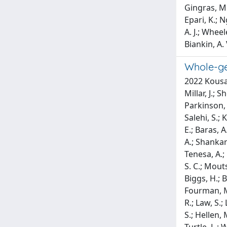
Gingras, M. 
Epari, K.; N
A. J.; Wheel
Biankin, A.
Whole-ge
2022 Kousathanas, A.; Pairo-Castineira, E.; Rawlik, K.; Stuckey, A.; Odhams, C. A.; Walker, S.; Russell, C. D.; Malinauskas, T.; Wu, Y.; Millar, J.; Shen, X.; Elliott, K. S.; Griffiths, F.; Oosthuyzen, W.; Morrice, K.; Keating, S.; Wang, B.; Rhodes, D.; Klaric, L.; Zechner, M.; Parkinson, N.; Siddiq, A.; Goddard, P.; Donovan, S.; Maslove, D.; Nichol, A.; Semple, M. G.; Zainy, T.; Maleady-Crowe, F.; Todd, L.; Salehi, S.; Knight, J.; Elgar, G.; Chan, G.; Arumugam, P.; Patch, C.; Rendon, A.; Bentley, D.; Kingsley, C.; Kosmicki, J. A.; Horowitz, J. E.; Baras, A.; Abecasis, G. R.; Ferreira, M. A. R.; Justice, A.; Mirshahi, T.; Oetjens, M.; Rader, D. J.; Ritchie, M. D.; Verma, A.; Fowler, T. A.; Shankar-Hari, M.; Summers, C.; Hinds, C.; Horby, P.; Mcauley, D.; Montgomery, H.; Openshaw, P. J. M.; Elliott, P.; Walsh, T.; Tenesa, A.; Fawkes, A.; Murphy, L.; Rowan, K.; Ponting, C