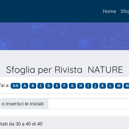
Home
Sfo
Sfoglia per Rivista NATURE
ai a:
0-9
A
B
C
D
E
F
G
H
I
J
K
L
M
N
o inserisci le iniziali:
tati da 30 a 40 di 40