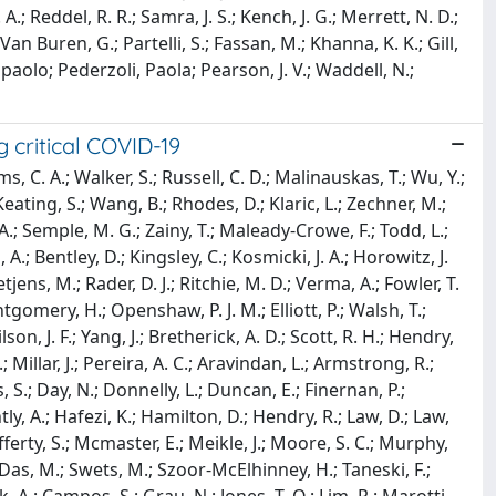
 A.; Reddel, R. R.; Samra, J. S.; Kench, J. G.; Merrett, N. D.;
Van Buren, G.; Partelli, S.; Fassan, M.; Khanna, K. K.; Gill,
ampaolo; Pederzoli, Paola; Pearson, J. V.; Waddell, N.;
 critical COVID-19
.; Gibson, S.; Lyle, A.; Mcneela, F.; Radhakrishnan, J.; Hughes, A.; Yates, B.; Reynolds, J.; Campbell, H.; Thompsom, M.; Dodds, S.; Duffy, S.; Greer, S.; Shuker, K.; Tridente, A.; Khade, R.; Sundar, A.; Tsinaslanidis, G.; Birkinshaw, I.; Carter, J.; Howard, K.; Ingham, J.; Joy, R.; Pearson, H.; Roche, S.; Scott, Z.; Bancroft, H.; Bellamy, M.; Carmody, M.; Daglish, J.; Moore, F.; Rhodes, J.; Sangombe, M.; Kadiri, S.; Croft, M.; White, I.; Frost, V.; Aquino, M.; Jha, R.; Krishnamurthy, V.; Lim, L.; Lim, L.; Combes, E.; Joefield, T.; Monnery, S.; Beech, V.; Trotman, S.; Christine, Almaden-Boyle; Austin, P.; Cabrelli, L.; Cole, S.; Casey, M.; Chapman, S.; Whyte, C.; Baird, Y.; Butler, A.; Chadbourn, I.; Folkes, L.; Fox, H.; Gardner, A.; Gomez, R.; Hobden, G.; Hodgson, L.; King, K.; Margarson, M.; Martindale, T.; Meadows, E.; Raynard, D.; Thirlwall, Y.; Helm, D.; Margalef, J.; Criste, K.; Cusack, R.; Golder, K.; Golding, H.; Jones, O.; Leggett, S.; Male, M.; Marani, M.; Prager, K.; Williams, T.; Roberts, B.; Salmon, K.; Anderson, P.; Archer, K.; Austin, K.; Davis, C.; Durie, A.; Kelsall, O.; Thrush, J.; Vigurs, C.; Wild, L.; Wood, H. -L.; Tranter, H.; Harrison, A.; Cowley, N.; Mcalindon, M.; Burtenshaw, A.; Digby, S.; Low, E.; Morgan, A.; Cother, N.; Rankin, T.; Clayton, S.; Mccurdy, A.; Ahmed, C.; Baines, B.; Clamp, S.; Colley, J.; Haq, R.; Hayes, A.; Hulme, J.; Hussain, S.; Joseph, S.; Kumar, R.; Maqsood, Z.; Purewal, M.; Benham, L.; Bradshaw, Z.; Brown, J.; Caswell, M.; Cupitt, J.; Melling, S.; Preston, S.; Slawson, N.; Stoddard, E.; Warden, S.; Deacon, B.; Lynch, C.; Pothecary, C.; Roche, L.; Howe, G. S.; Singh, Jaywant; Turner, K.; Ellis, H.; Stroud, N.; Hunt, J.; Dearden, J.; Dobson, E.; Drummond, A.; Mulcahy, M.; Munt, S.; O'Connor, G.; Philbin, J.; Rishton, C.; Tully, R.; Winnard, S.; Cathcart, S.; Duffy, K.; Puxty, A.; Puxty, K.; Turner, L.; Ireland, J.; Semple, G.; Long, K.; Whiteley, S.; Wilby, E.; Ogg, B.; Cowton, A.; Kay, Abigail; Kent, M.; Potts, K.; Wilkinson, A.; Campbell, S.; Brown, E.; Melville, J.; Naisbitt, J.; Joseph, R.; Lazo, M.; Walton, O.; Neal, A.; Alexander, P.; Allen, S.; Bradley-Potts, J.; Brantwood, C.; Egan, J.; Felton, T.; Padden, G.; Ward, L.; Moss, S.; Glasgow, S.; Abel, L.; Brett, M.; Digby, B.; Gemmell, L.; Hornsby, J.; Macgoey, P.; O'Neil, P.; Price, R.; Rodden, N.; Rooney, K.; Sundaram, R.; Thomson, N.; Hopkins, B.; Thrasyvoulou, L.; Willis, H.; Clark, M.; Coulding, M.; Jude, E.; Mccormick, J.; Mercer, O.; Potla, D.; Rehman, H.; Savill, H.; Turner, V.; Downes, C.; Holding, K.; Riches, K.; Hilton, M.; Hayman, M.; Subramanian, D.; Daniel, P.; Adanini, O.; Bhatia, N.; Msiska, M.; Collins, R.; Clement, I.; Patel, B.; Gulati, A.; Hays, C.; Webster, K.; Hudson, A.; Webster, A.; Stephenson, E.; Mccormack, L.; Slater, V.; Nixon, R.; Hanson, H.; Fearby, M.; Kelly, S.; Bridgett, V.; Robinson, P.; Camsooksai, J.; Humphrey, C.; Jenkins, S.; Reschreiter, H.; Wadams, B.; Death, Y.; Bastion, V.; Clarke, D.; David, B.; Kent, H.; Lorusso, Riccardo; Lubimbi, G.; Murdoch, S.; Penacerrada, M.; Thomas, A.; Valentine, J.; Vochin, A.; Wulandari, R.; Djeugam, B.; Bell, G.; English, K.; Katary, A.; Wilcox, L.; Bruce, M.; Connolly, K.; Duncan, T.; Michael, H. T.; Lindergard, G.; Hey, S.; Fox, C.; Alfonso, J.; Durrans, L. J.; Guerin, J.; Blackledge, B.; Harris, J.; Hruska, M.; Eltayeb, A.; Lamb, T.; Hodgkiss, T.; Cooper, L.; Rothwell, J.; Allan, A.; Anderson, F.; Kaye, C.; Liew, J.; Medhora, J.; Scott, T.; Trumper, E.; Botello, A.; Lankester, L.; Nikitas, N.; Wells, C.; Stowe, B.; Spencer, K.; Brandwood, C.; Smith, L.; Birchall, K.; Kolakaluri, L.; Baines, D.; Sukumaran, A.; Apetri, E.; Basikolo, C.; Catlow, L.; Charles, B.; Dark, P.; Doonan, R.; Harvey, A.; Horner, D.; Knowles, K.; Lee, S.; Lomas, D.; Lyons, C.; Marsden, T.; Mclaughlan, D.; Mcmorrow, L.; Pendlebury, J.; Perez, J.; Poulaka, M.; Proudfoot, N.; Slaughter, M.; Slevin, K.; Thomas, V.; Walker, D.; Michael, A.; Collis, M.; Cosier, T.; Millen, G.; Richardson, N.; Schumacher, N.; Weston, H.; Rand, J.; Baxter, N.; Henderson, S.; Kennedy-Hay, S.; Mcparland, C.; Rooney, L.; Sim, M.; Mccreath, G.; Akeroyd, L.; Bano, S.; Bromley, M.; Gurr, L.; Lawton, T.; Morgan, J.; Sellick, K.; Warren, D.; Wilkinson, B.; Mcgowan, J.; Ledgard, C.; Stacey, A.; Pye, K.; Bellwood, R.; Bentley, M.; Bewley, J.; Garland, Z.; Grimmer, L.; Gumbrill, B.; Johnson, R.; Sweet, K.; Webster, D.; Eff