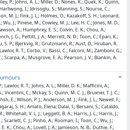
ey, P.; Johns, A. L.; Miller, D.; Nones, K.; Quek, K.; Quinn,
.; Harliwong, I.; Idrisoglu, S.; Manning, S.; Nourse, C.;
, M. J.; Fink, J. L.; Holmes, O.; Kazakoff, S. H.; Leonard,
; Wu, J.; Pinese, M.; Cowley, M. J.; Lee, H. C.; Jones, M. D.;
Mawson, A.; Humphrey, E. S.; Colvin, E. K.; Chou, A.;
ch, J. G.; Pettitt, J. A.; Merrett, N. D.; Toon, C.; Epari, K.;
, S. P.; Bjerkvig, R.; Grutzmann, R.; Aust, D.; Hruban, R.
wlor, R. T.; Corbo, V.; Bassi, C.; Falconi, M.; Zamboni, G.;
.; Scarpa, A.; Musgrove, E. A.; Pearson, J. V.; Biankin, A.
tumours
Lawlor, R. T.; Johns, A. L.; Miller, D. K.; Mafficini, A.;
; Vicentini, C.; Mckay, S.; Quinn, M. C. J.; Bruxner, T. J. C.;
, E.; Wilson, P. J.; Anderson, M. J.; Fink, J. L.; Newell, F.;
araj, S. H.; Amato, Elena; Dalai, I.; Bersani, S.; Cataldo,
 Whitehall, V. L. J.; Leggett, B. A.; Harris, J. L.; Harris, J.;
.; Scarlett, C. J.; Pinho, A.; Rooman, I.; Toon, C.; Wu, J.;
K.; Chou, A.; Lovell, J. A.; Jamieson, N. B.; Duthie, F.;