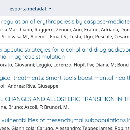
esporta metadati
 regulation of erythropoiesis by caspase-mediat
ria Marchiano, Ruggero; Zeuner, Ann; Eramo, Adriana; Domeni
, Srinivasa M.; Alnemri, Emad S.; Testa, Ugo; Peschle, Cesare
rapeutic strategies for alcohol and drug addicti
ial magnetic stimulation
rato, Giovanni; Leggio, Lorenzo; Hopf, Fw; Diana, M; Bonci,
gical treatments: Smart tools boost mental-healt
oli, Andrea; Riva, Giuseppe
L CHANGES AND ALLOSTERIC TRANSITION IN 
na, Bruno; Ascoli, F; Brunori, M.
 vulnerabilities of mesenchymal subpopulations i
se, Giannicola; Carugo, Alessandro; Tepper, James; Robinson, 