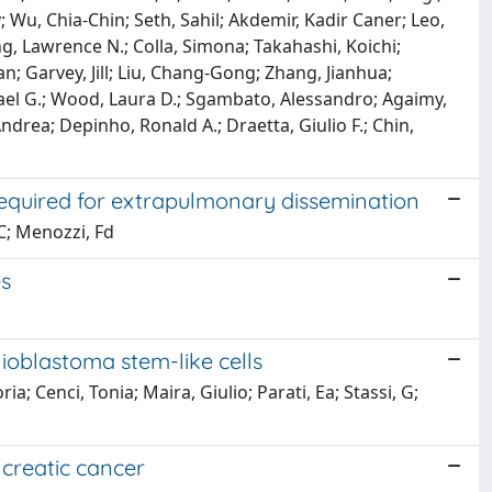
; Wu, Chia-Chin; Seth, Sahil; Akdemir, Kadir Caner; Leo,
, Lawrence N.; Colla, Simona; Takahashi, Koichi;
han; Garvey, Jill; Liu, Chang-Gong; Zhang, Jianhua;
chael G.; Wood, Laura D.; Sgambato, Alessandro; Agaimy,
drea; Depinho, Ronald A.; Draetta, Giulio F.; Chin,
required for extrapulmonary dissemination
 C; Menozzi, Fd
es
lioblastoma stem-like cells
ria; Cenci, Tonia; Maira, Giulio; Parati, Ea; Stassi, G;
creatic cancer