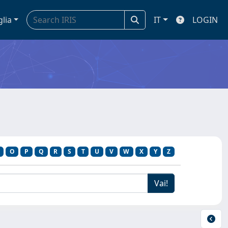
glia
IT
LOGIN
O
P
Q
R
S
T
U
V
W
X
Y
Z