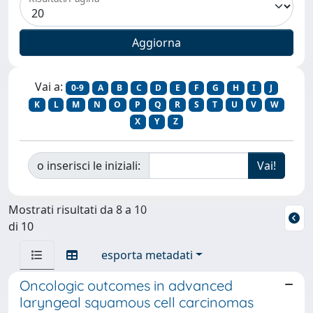
Vai a:
0-9
A
B
C
D
E
F
G
H
I
J
K
L
M
N
O
P
Q
R
S
T
U
V
W
X
Y
Z
o inserisci le iniziali:
Mostrati risultati da 8 a 10
di 10
esporta metadati
Oncologic outcomes in advanced
laryngeal squamous cell carcinomas