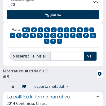
Vai a:
0-9
A
B
C
D
E
F
G
H
I
J
K
L
M
N
O
P
Q
R
S
T
U
V
W
X
Y
Z
o inserisci le iniziali:
Mostrati risultati da 6 a 9
di 9
esporta metadati
La politica in forma narrativa
2014 Continisio, Chiara