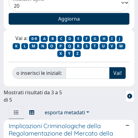
Vai a:
0-9
A
B
C
D
E
F
G
H
I
J
K
L
M
N
O
P
Q
R
S
T
U
V
W
X
Y
Z
o inserisci le iniziali:
Mostrati risultati da 3 a 5
di 5
esporta metadati
Implicazioni Criminologiche della
Regolamentazione del Mercato della