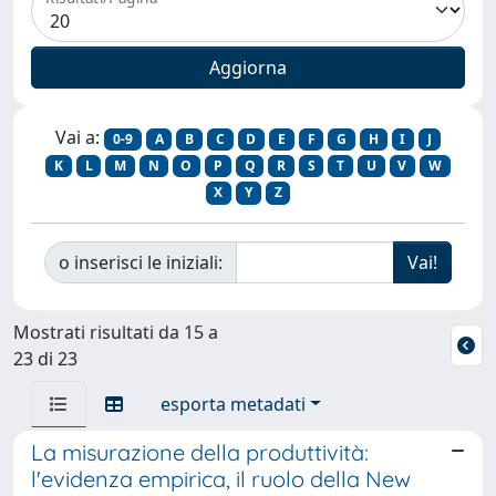
Vai a:
0-9
A
B
C
D
E
F
G
H
I
J
K
L
M
N
O
P
Q
R
S
T
U
V
W
X
Y
Z
o inserisci le iniziali:
Mostrati risultati da 15 a
23 di 23
esporta metadati
La misurazione della produttività:
l'evidenza empirica, il ruolo della New