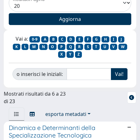
Vai a:
0-9
A
B
C
D
E
F
G
H
I
J
K
L
M
N
O
P
Q
R
S
T
U
V
W
X
Y
Z
o inserisci le iniziali:
Mostrati risultati da 6 a 23
di 23
esporta metadati
Dinamica e Determinanti della
Specializzazione Tecnologica